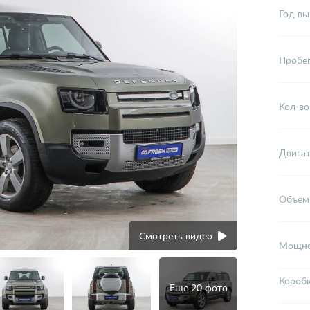
Год вы
Пробе
Кол-во
Двига
Объем
Смотреть видео
Мощно
Короб
Еще 20 фото