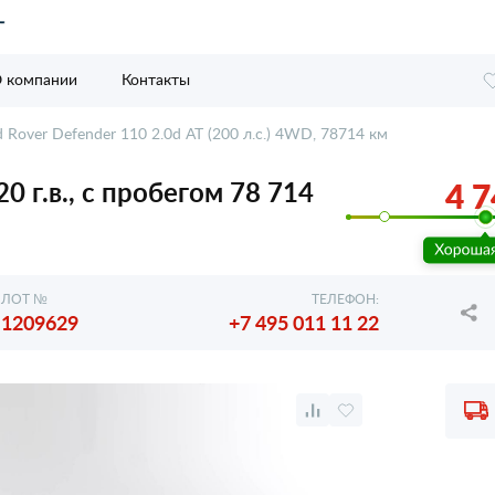
 компании
Контакты
 Rover Defender 110 2.0d AT (200 л.с.) 4WD, 78714 км
0 г.в., с пробегом 78 714
4 7
ЛОТ №
ТЕЛЕФОН:
1209629
+7 495 011 11 22