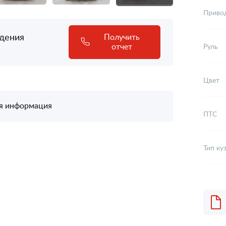
Приво
адения
Получить
отчет
Руль
Цвет
я информация
ПТС
Тип ку