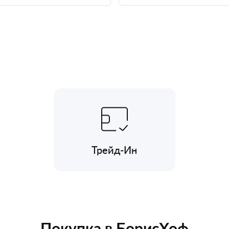
Трейд-Ин
Покупка в БорисХоф