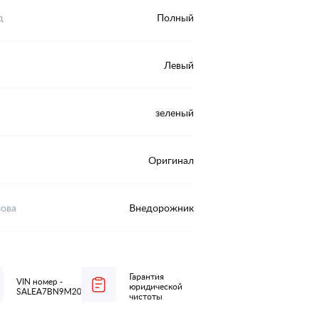
д
Полный
Левый
зеленый
Оригинал
зова
Внедорожник
Гарантия
VIN номер -
юридической
SALEA7BN9M2040018
чистоты