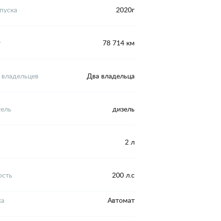
пуска
2020г
г
78 714 км
 владельцев
Два владельца
тель
дизель
2 л
сть
200 л.с
ка
Автомат