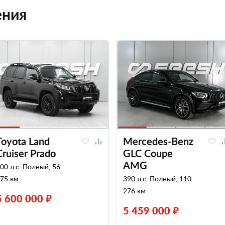
ения
Toyota Land
Mercedes-Benz
Cruiser Prado
GLC Coupe
AMG
00 л.с. Полный, 56
75 км
390 л.с. Полный, 110
276 км
5 600 000 ₽
5 459 000 ₽