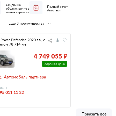
Скидки на
Полный отчет
обслуживание в
Автотеки
наших сервисах
Еще 3 преимущества
Полная
не участвовал
предпродажная
в ДТП
подготовка
Rover Defender, 2020 г.в., с
егом 78 714 км
низкий
налог
4 749 055 ₽
Автомобиль партнера
ФОН:
95 011 11 22
Показать все