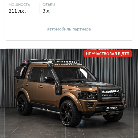
МОЩНОСТЬ
ОБЪЕМ
211 л.с.
3 л.
автомобиль партнера
НЕ УЧАСТВОВАЛ В ДТП