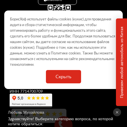
БорисХоф использует файлы cookies (кукиc) для проведения
аудита и сбора статистической информации, чтобы
Привезем любой автомобиль из Китая
оптимизировать работу и функциональность этого сайта,
сделать его более удобным для Вас. Продолжая пользоваться
© 2009–2026
нашим сайтом, вы даете согласие на использование файлов
cookies (кукиc). Подробнее о том, как мы используем эти
Данный интернет-сайт носит информационный характер и не
является публичной офертой, определяемой положениями Статьи
данные, можно узнать в Политике
cookies
. Также Вы можете
437 ГК РФ. Для получения подробной информации обращайтесь в
ознакомиться с используемыми на сайте
рекомендательными
дилерские центры.
технологиями
.
Скрыть
ООО «
БорисХоф Холдинг
»
ОГРН 5077746977930
ИНН 7714700709
4,3
Любовь Михайлова
Здравствуйте! Выберите категорию вопроса, по которой 
хотите обратиться: