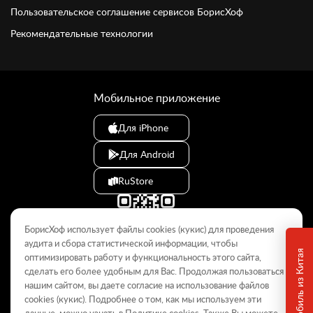
Пользовательское соглашение сервисов БорисХоф
Рекомендательные технологии
Мобильное приложение
Для iPhone
Для Android
RuStore
БорисХоф использует файлы cookies (кукиc) для проведения
аудита и сбора статистической информации, чтобы
оптимизировать работу и функциональность этого сайта,
сделать его более удобным для Вас. Продолжая пользоваться
© 2009–2026
нашим сайтом, вы даете согласие на использование файлов
cookies (кукиc). Подробнее о том, как мы используем эти
Данный интернет-сайт носит информационный характер и не
является публичной офертой, определяемой положениями Статьи