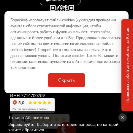
БорисХоф использует файлы cookies (кукиc) для проведения
аудита и сбора статистической информации, чтобы
Привезем любой автомобиль из Китая
оптимизировать работу и функциональность этого сайта,
сделать его более удобным для Вас. Продолжая пользоваться
© 2009–2026
нашим сайтом, вы даете согласие на использование файлов
cookies (кукиc). Подробнее о том, как мы используем эти
Данный интернет-сайт носит информационный характер и не
является публичной офертой, определяемой положениями Статьи
данные, можно узнать в Политике
cookies
. Также Вы можете
437 ГК РФ. Для получения подробной информации обращайтесь в
ознакомиться с используемыми на сайте
рекомендательными
дилерские центры.
технологиями
.
Скрыть
ООО «
БорисХоф Холдинг
»
ОГРН 5077746977930
ИНН 7714700709
4,3
Татьяна Абросимова
Здравствуйте! Выберите категорию вопроса, по которой 
хотите обратиться: