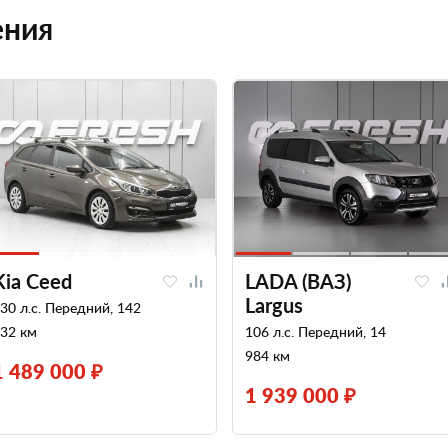
ения
Kia Ceed
LADA (ВАЗ)
Largus
30 л.с. Передний, 142
32 км
106 л.с. Передний, 14
984 км
1 489 000 ₽
1 939 000 ₽