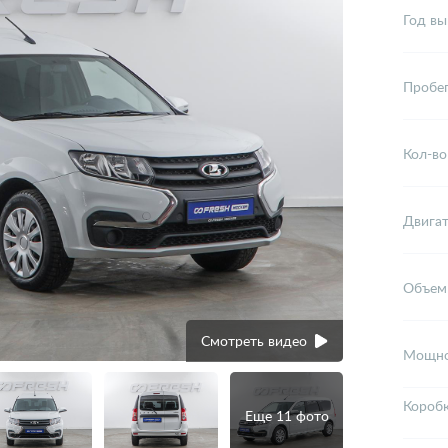
Год вы
Пробе
Кол-во
Двига
Объем
Смотреть видео
Мощно
Короб
Еще 11 фото