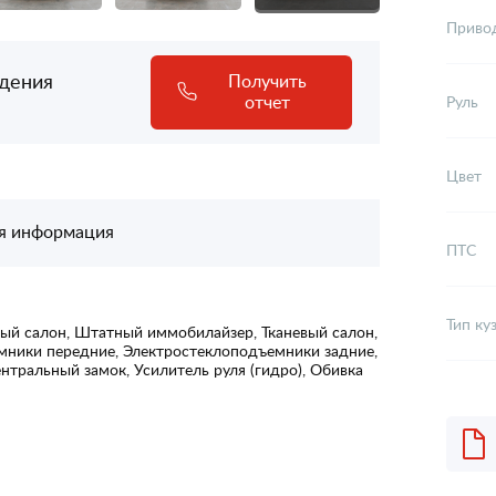
Приво
адения
Получить
отчет
Руль
Цвет
я информация
ПТС
Тип ку
ный салон, Штатный иммобилайзер, Тканевый салон,
емники передние, Электростеклоподъемники задние,
нтральный замок, Усилитель руля (гидро), Обивка