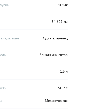
пуска
2024г
г
54 629 км
 владельцев
Один владелец
тель
Бензин инжектор
1.6 л
сть
90 л.с
ка
Механическая