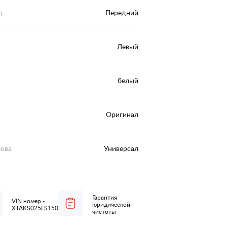
д
Передний
Левый
белый
Оригинал
зова
Универсал
Гарантия
VIN номер -
юридической
XTAKS025LS1507810
чистоты