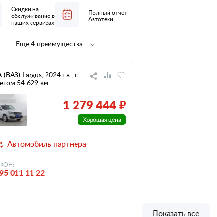
Скидки на
Полный отчет
обслуживание в
Автотеки
наших сервисах
Еще 4 преимущества
Полная
1 владелец
предпродажная
по ПТС
подготовка
(ВАЗ) Largus, 2024 г.в., с
егом 54 629 км
не участвовал
низкий
в ДТП
налог
1 279 444 ₽
Автомобиль партнера
ФОН:
95 011 11 22
Показать все