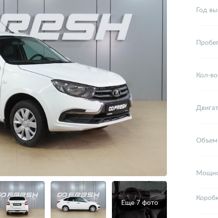
Год вы
Пробе
Кол-во
Двига
Объем
Мощно
Короб
Еще 7 фото