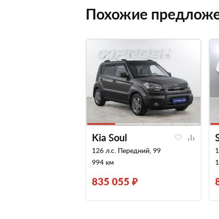
Похожие предлож
Kia Soul
126 л.с. Передний, 99
1
994 км
1
835 055 ₽