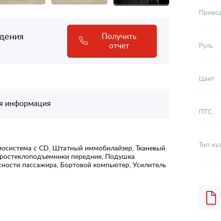
Приво
адения
Получить
отчет
Руль
Цвет
я информация
ПТС
Тип ку
диосистема с CD, Штатный иммобилайзер, Тканевый
ктростеклоподъемники передние, Подушка
сности пассажира, Бортовой компьютер, Усилитель