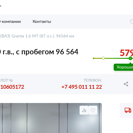
 компании
Контакты
(ВАЗ) Granta 1.6 MT (87 л.с.), 96564 км
 г.в., с пробегом 96 564
579
ЛОТ №
ТЕЛЕФОН:
10605172
+7 495 011 11 22