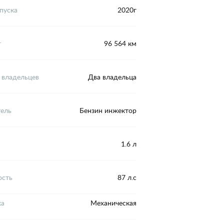
пуска
2020г
г
96 564 км
 владельцев
Два владельца
тель
Бензин инжектор
1.6 л
сть
87 л.с
ка
Механическая