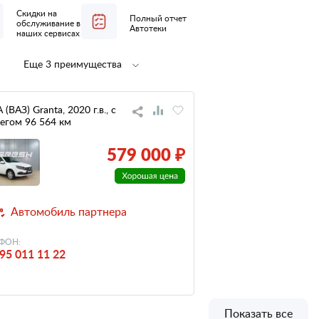
Скидки на
Полный отчет
обслуживание в
Автотеки
наших сервисах
Еще 3 преимущества
Полная
не участвовал
предпродажная
в ДТП
подготовка
(ВАЗ) Granta, 2020 г.в., с
егом 96 564 км
низкий
налог
579 000 ₽
Автомобиль партнера
ФОН:
95 011 11 22
Показать все