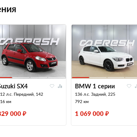
ения
Suzuki SX4
BMW 1 серии
12 л.с. Передний, 142
136 л.с. Задний, 225
16 км
792 км
829 000 ₽
1 069 000 ₽