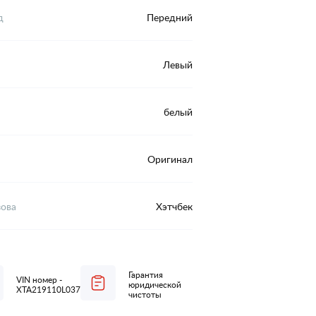
д
Передний
Левый
белый
Оригинал
зова
Хэтчбек
Гарантия
VIN номер -
юридической
XTA219110L0371668
чистоты