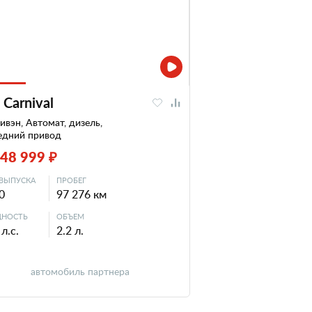
 Carnival
вэн, Автомат, дизель,
едний привод
748 999 ₽
ВЫПУСКА
ПРОБЕГ
0
97 276 км
НОСТЬ
ОБЪЕМ
л.с.
2.2 л.
автомобиль партнера