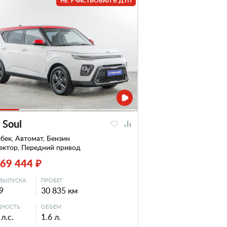
НЕ УЧАСТВОВАЛ В ДТП
 Soul
бек, Автомат, Бензин
ектор, Передний привод
169 444 ₽
ВЫПУСКА
ПРОБЕГ
9
30 835 км
НОСТЬ
ОБЪЕМ
л.с.
1.6 л.