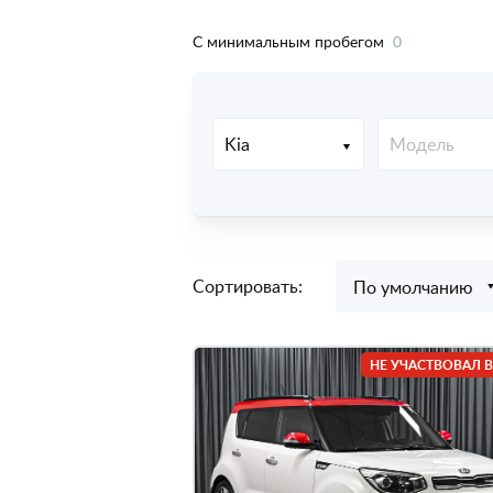
C минимальным пробегом
0
Kia
Модель
Сортировать:
По умолчанию
НЕ УЧАСТВОВАЛ В