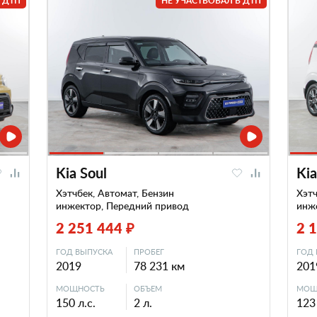
 ДТП
НЕ УЧАСТВОВАЛ В ДТП
Kia Soul
Kia
Хэтчбек, Автомат, Бензин
Хэтч
инжектор, Передний привод
инж
2 251 444 ₽
2 
ГОД ВЫПУСКА
ПРОБЕГ
ГОД 
2019
78 231 км
201
МОЩНОСТЬ
ОБЪЕМ
МОЩ
150 л.с.
2 л.
123 