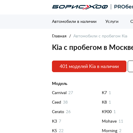
Автомобили в наличии
Услуги
О
Главная
Автомобили с пробегом Kia
Kia с пробегом в Москв
401 моделей Kia в наличии
Модель
Carnival
27
K7
1
Ceed
38
K8
1
Cerato
26
K900
1
K3
7
Mohave
11
K5
22
Morning
2