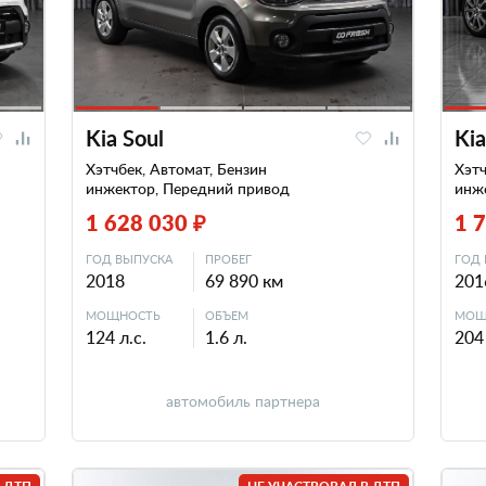
Kia Soul
Kia
Хэтчбек, Автомат, Бензин
Хэтч
инжектор, Передний привод
инж
1 628 030 ₽
1 
ГОД ВЫПУСКА
ПРОБЕГ
ГОД 
2018
69 890 км
201
МОЩНОСТЬ
ОБЪЕМ
МОЩ
124 л.с.
1.6 л.
204 
автомобиль партнера