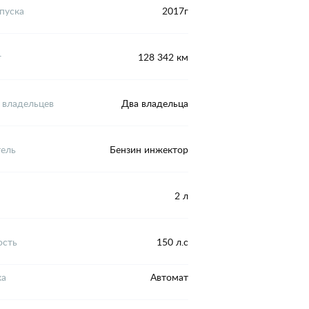
пуска
2017г
г
128 342 км
 владельцев
Два владельца
тель
Бензин инжектор
2 л
сть
150 л.с
ка
Автомат