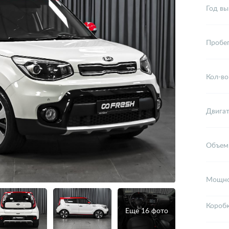
Год вы
Пробе
Кол-во
Двига
Объем
Мощно
Короб
Еще 16 фото