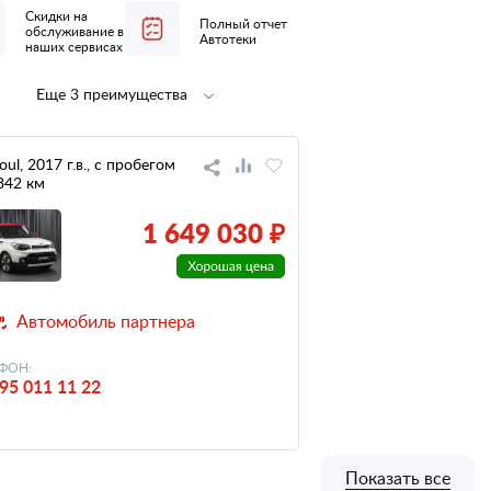
Скидки на
Полный отчет
обслуживание в
Автотеки
наших сервисах
Еще 3 преимущества
Полная
не участвовал
предпродажная
в ДТП
подготовка
oul, 2017 г.в., с пробегом
342 км
низкий
налог
1 649 030 ₽
Автомобиль партнера
ФОН:
95 011 11 22
Показать все