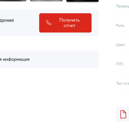
Приво
адения
Получить
отчет
Руль
Цвет
я информация
ПТС
Тип ку