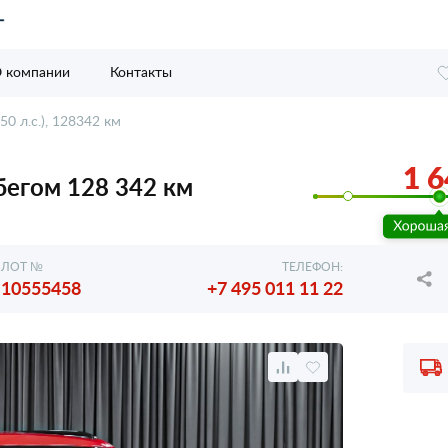
 компании
Контакты
150 л.с.), 128342 км
1 6
робегом 128 342 км
ЛОТ №
ТЕЛЕФОН:
10555458
+7 495 011 11 22