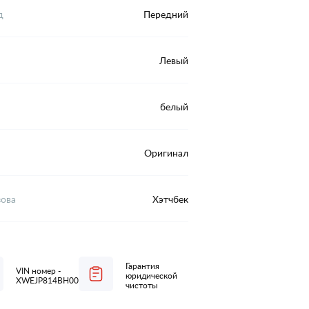
д
Передний
Левый
белый
Оригинал
зова
Хэтчбек
Гарантия
VIN номер -
юридической
XWEJP814BH0000027
чистоты