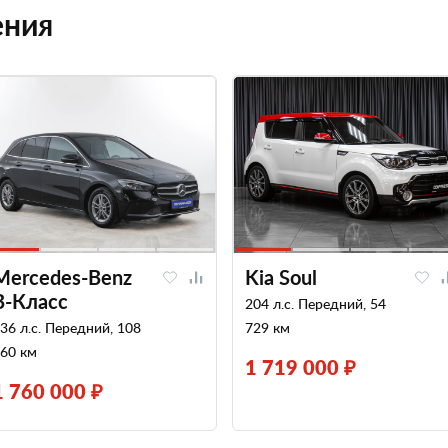
ения
Mercedes-Benz
Kia Soul
B-Класс
204 л.с. Передний, 54
36 л.с. Передний, 108
729 км
60 км
1 719 000 ₽
1 760 000 ₽