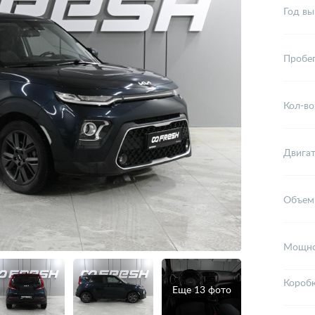
Год вы
Пробе
Кол-во
Двига
Объем
Мощно
Короб
Еще 13 фото