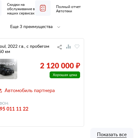
Скидки на
Полный отчет
обслуживание в
Автотеки
наших сервисах
Еще 3 преимущества
Полная
не участвовал
предпродажная
в ДТП
подготовка
oul, 2022 г.в., с пробегом
60 км
низкий
налог
2 120 000 ₽
Автомобиль партнера
ФОН:
95 011 11 22
Показать все