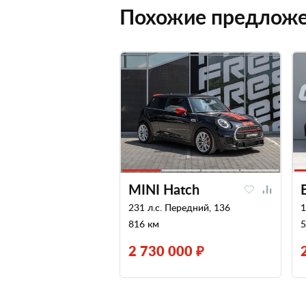
Похожие предлож
MINI Hatch
231 л.с. Передний, 136
1
816 км
5
2 730 000 ₽