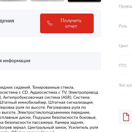
Приво
адения
Получить
отчет
Руль
Цвет
я информация
ПТС
Тип ку
редних сидений, Тонированные стекла,
осистема с CD, Аудиосистема с TV, Электропривод
), Антипробуксовочная система (ASR), Система
, Штатный иммобилайзер, Штатная сигнализация,
лировка руля по высоте, Регулировка руля по
о высоте, Электростеклоподъемники передние,
сплавные диски, Подушки безопасности боковые,
а безопасности пассажира, Камера задняя,
огрев зеркал, Центральный замок, Усилитель руля