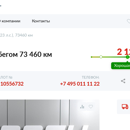
 компании
Контакты
123 л.с.), 73460 км
2 1
робегом 73 460 км
ЛОТ №
ТЕЛЕФОН:
10556732
+7 495 011 11 22