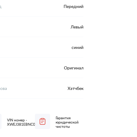
д
Передний
Левый
синий
Оригинал
зова
Хэтчбек
Гарантия
VIN номер -
юридической
XWEJ381EBNC004838
чистоты