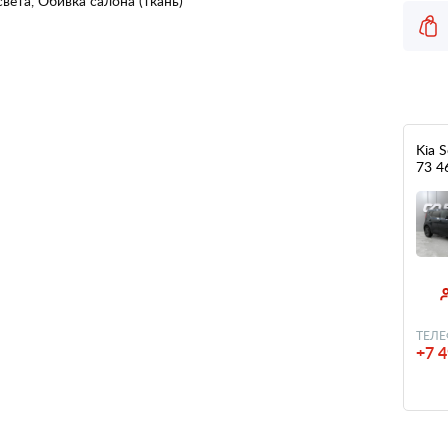
вета, Обивка салона (ткань)
Kia S
73 4
ТЕЛЕ
+7 4