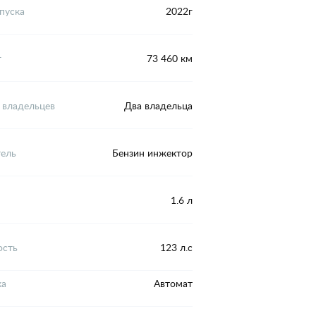
пуска
2022г
г
73 460 км
 владельцев
Два владельца
тель
Бензин инжектор
1.6 л
сть
123 л.с
ка
Автомат