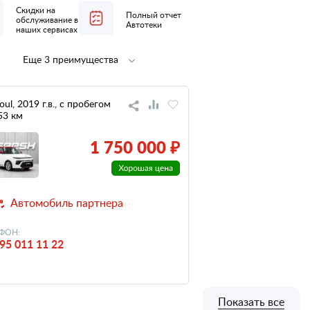
Скидки на
Полный отчет
обслуживание в
Автотеки
наших сервисах
Еще 3 преимущества
Полная
не участвовал
предпродажная
в ДТП
подготовка
oul, 2019 г.в., с пробегом
53 км
низкий
налог
1 750 000 ₽
Автомобиль партнера
ФОН:
95 011 11 22
Показать все