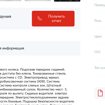
Приво
адения
Получить
отчет
Руль
Цвет
я информация
ПТС
Тип ку
вого колеса, Подогрев передних сидений,
а доступа без ключа, Тонированные стекла,
осистема с CD, Электропривод зеркал,
робуксовочная система (ASR), Система
 Система контроля слепых зон, Штатный
мбинированный салон, Количество мест: 5,
 руля по вылету, Сиденье водителя: электро
передние, Электростеклоподъемники задние,
ости боковые, Подушка безопасности водителя,