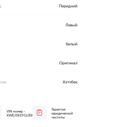
д
Передний
Левый
белый
Оригинал
зова
Хэтчбек
Гарантия
VIN номер -
юридической
XWEJ581FGL0000155
чистоты