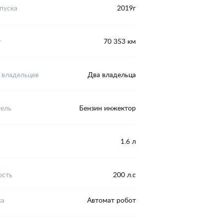
пуска
2019г
г
70 353 км
 владельцев
Два владельца
тель
Бензин инжектор
1.6 л
сть
200 л.с
ка
Автомат робот