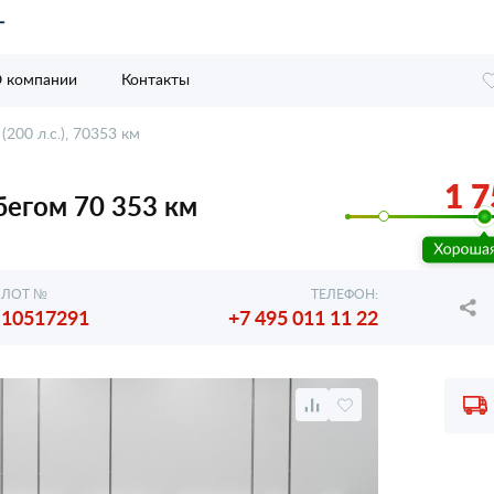
 компании
Контакты
(200 л.с.), 70353 км
1 7
робегом 70 353 км
ЛОТ №
ТЕЛЕФОН:
10517291
+7 495 011 11 22