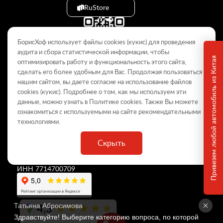
RuStore
БорисХоф использует файлы cookies (кукиc) для проведения
аудита и сбора статистической информации, чтобы
Привезем любой автомобиль из Китая
оптимизировать работу и функциональность этого сайта,
сделать его более удобным для Вас. Продолжая пользоваться
© 2009–2026
нашим сайтом, вы даете согласие на использование файлов
cookies (кукиc). Подробнее о том, как мы используем эти
Данный интернет-сайт носит информационный характер и не
является публичной офертой, определяемой положениями Статьи
данные, можно узнать в Политике
cookies
. Также Вы можете
437 ГК РФ. Для получения подробной информации обращайтесь в
ознакомиться с используемыми на сайте
рекомендательными
дилерские центры.
технологиями
.
Скрыть
ООО «
БорисХоф Холдинг
»
ОГРН 5077746977930
ИНН 7714700709
4,3
Татьяна Абросимова
Здравствуйте! Выберите категорию вопроса, по которой 