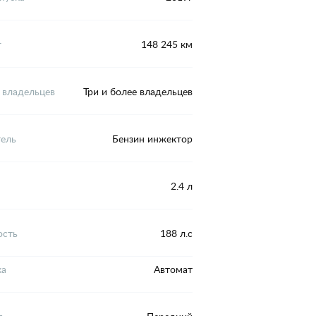
г
148 245 км
 владельцев
Три и более владельцев
тель
Бензин инжектор
2.4 л
сть
188 л.с
ка
Автомат