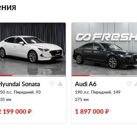
ения
Hyundai Sonata
Audi A6
50 л.с. Передний, 93
190 л.с. Передний, 149
35 км
275 км
2 199 000 ₽
1 897 000 ₽