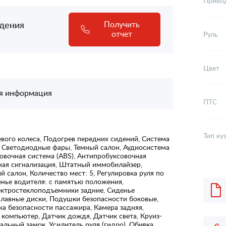
Приво
адения
Получить
отчет
Руль
Цвет
я информация
ПТС
Тип ку
вого колеса, Подогрев передних сидений, Система
, Светодиодные фары, Темный салон, Аудиосистема
овочная система (ABS), Антипробуксовочная
тная сигнализация, Штатный иммобилайзер,
 салон, Количество мест: 5, Регулировка руля по
денье водителя: с памятью положения,
ектростеклоподъемники задние, Сиденье
плавные диски, Подушки безопасности боковые,
а безопасности пассажира, Камера задняя,
компьютер, Датчик дождя, Датчик света, Круиз-
альный замок, Усилитель руля (гидро), Обивка