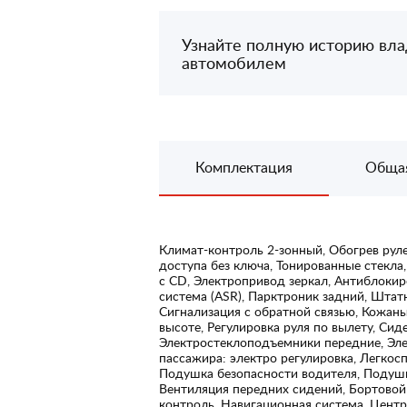
Узнайте полную историю вл
автомобилем
Комплектация
Обща
Климат-контроль 2-зонный, Обогрев руле
доступа без ключа, Тонированные стекла
с CD, Электропривод зеркал, Антиблокир
система (ASR), Парктроник задний, Шта
Сигнализация с обратной связью, Кожаный
высоте, Регулировка руля по вылету, Си
Электростеклоподъемники передние, Эл
пассажира: электро регулировка, Легкос
Подушка безопасности водителя, Подушк
Вентиляция передних сидений, Бортовой 
контроль, Навигационная система, Центр