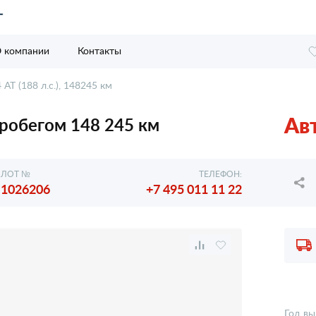
 компании
Контакты
 AT (188 л.с.), 148245 км
Ав
 пробегом 148 245 км
ЛОТ №
ТЕЛЕФОН:
1026206
+7 495 011 11 22
Год вы