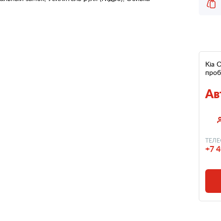
Kia O
проб
Ав
ТЕЛЕ
+7 4