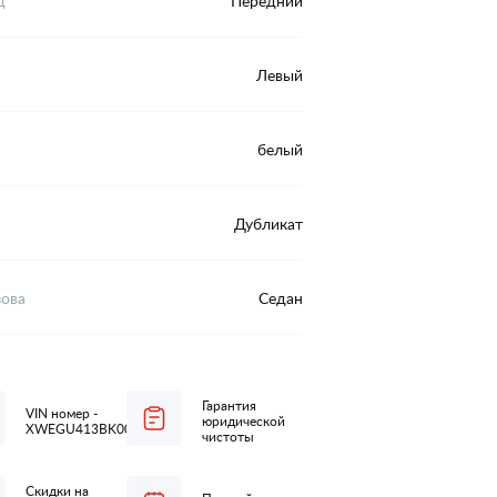
д
Передний
Левый
белый
Дубликат
зова
Седан
Гарантия
VIN номер -
юридической
XWEGU413BK0011634
чистоты
Скидки на