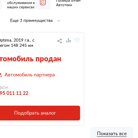
Полный отчет
обслуживание в
Автотеки
наших сервисах
Еще 3 преимущества
Полная
не участвовал
предпродажная
в ДТП
подготовка
ptima, 2019 г.в., с
егом 148 245 км
низкий
налог
томобиль продан
Автомобиль партнера
ФОН:
95 011 11 22
Подобрать аналог
Показать все