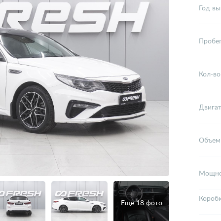
Год вы
Пробе
Кол-во
Двига
Объем
Мощно
Короб
Еще 18 фото