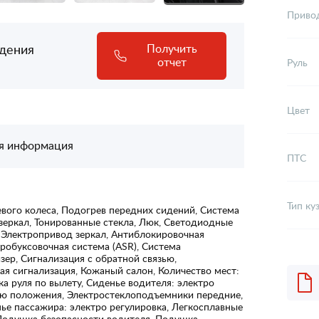
Приво
адения
Получить
отчет
Руль
Цвет
я информация
ПТС
Тип ку
вого колеса, Подогрев передних сидений, Система
зеркал, Тонированные стекла, Люк, Светодиодные
 Электропривод зеркал, Антиблокировочная
пробуксовочная система (ASR), Система
ер, Сигнализация с обратной связью,
я сигнализация, Кожаный салон, Количество мест:
вка руля по вылету, Сиденье водителя: электро
тью положения, Электростеклоподъемники передние,
ье пассажира: электро регулировка, Легкосплавные
Подушка безопасности водителя, Подушка