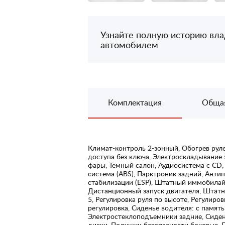
Узнайте полную историю вл
автомобилем
Комплектация
Обща
Климат-контроль 2-зонный, Обогрев руле
доступа без ключа, Электроскладывание 
фары, Темный салон, Аудиосистема с CD,
система (ABS), Парктроник задний, Анти
стабилизации (ESP), Штатный иммобилайз
Дистанционный запуск двигателя, Штатна
5, Регулировка руля по высоте, Регулиро
регулировка, Сиденье водителя: с памя
Электростеклоподъемники задние, Сиден
диски, Подушки безопасности боковые, 