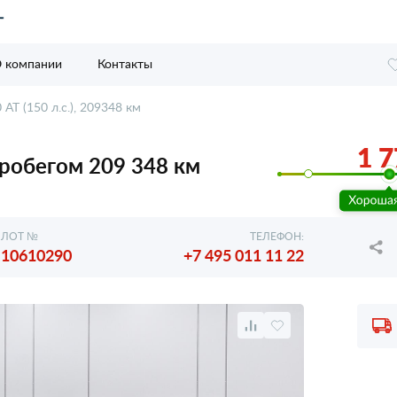
 компании
Контакты
 AT (150 л.с.), 209348 км
1 7
 пробегом 209 348 км
ЛОТ №
ТЕЛЕФОН:
10610290
+7 495 011 11 22