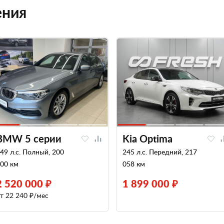
ения
BMW 5 серии
Kia Optima
49 л.с. Полный, 200
245 л.с. Передний, 217
00 км
058 км
2 520 000 ₽
1 899 000 ₽
т 22 240 ₽/мес