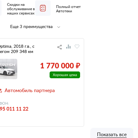
Скидки на
Полный отчет
обслуживание в
Автотеки
наших сервисах
Еще 3 преимущества
Полная
не участвовал
предпродажная
в ДТП
подготовка
ptima, 2018 г.в., с
егом 209 348 км
низкий
налог
1 770 000 ₽
Автомобиль партнера
ФОН:
95 011 11 22
Показать все