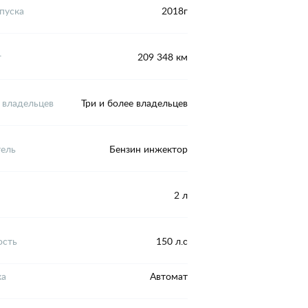
пуска
2018г
г
209 348 км
 владельцев
Три и более владельцев
тель
Бензин инжектор
2 л
сть
150 л.с
ка
Автомат