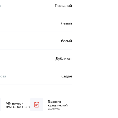
д
Передний
Левый
белый
Дубликат
зова
Седан
Гарантия
VIN номер -
юридической
XWEGU411BK0009811
чистоты