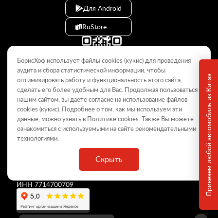
Для Android
RuStore
БорисХоф использует файлы cookies (кукиc) для проведения
аудита и сбора статистической информации, чтобы
Привезем любой автомобиль из Китая
оптимизировать работу и функциональность этого сайта,
сделать его более удобным для Вас. Продолжая пользоваться
© 2009–2026
нашим сайтом, вы даете согласие на использование файлов
cookies (кукиc). Подробнее о том, как мы используем эти
Данный интернет-сайт носит информационный характер и не
является публичной офертой, определяемой положениями Статьи
данные, можно узнать в Политике
cookies
. Также Вы можете
437 ГК РФ. Для получения подробной информации обращайтесь в
ознакомиться с используемыми на сайте
рекомендательными
дилерские центры.
технологиями
.
Скрыть
ООО «
БорисХоф Холдинг
»
ОГРН 5077746977930
ИНН 7714700709