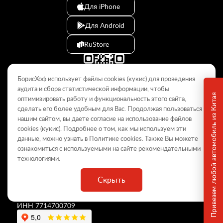
Для iPhone
Для Android
RuStore
БорисХоф использует файлы cookies (кукиc) для проведения
аудита и сбора статистической информации, чтобы
Привезем любой автомобиль из Китая
оптимизировать работу и функциональность этого сайта,
сделать его более удобным для Вас. Продолжая пользоваться
© 2009–2026
нашим сайтом, вы даете согласие на использование файлов
cookies (кукиc). Подробнее о том, как мы используем эти
Данный интернет-сайт носит информационный характер и не
является публичной офертой, определяемой положениями Статьи
данные, можно узнать в Политике
cookies
. Также Вы можете
437 ГК РФ. Для получения подробной информации обращайтесь в
ознакомиться с используемыми на сайте
рекомендательными
дилерские центры.
технологиями
.
Скрыть
ООО «
БорисХоф Холдинг
»
ОГРН 5077746977930
ИНН 7714700709