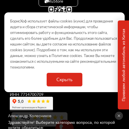
RuStore
БорисХоф использует файлы cookies (кукиc) для проведения
аудита и сбора статистической информации, чтобы
Привезем любой автомобиль из Китая
оптимизировать работу и функциональность этого сайта,
сделать его более удобным для Вас. Продолжая пользоваться
© 2009–2026
нашим сайтом, вы даете согласие на использование файлов
cookies (кукиc). Подробнее о том, как мы используем эти
Данный интернет-сайт носит информационный характер и не
является публичной офертой, определяемой положениями Статьи
данные, можно узнать в Политике
cookies
. Также Вы можете
437 ГК РФ. Для получения подробной информации обращайтесь в
ознакомиться с используемыми на сайте
рекомендательными
дилерские центры.
технологиями
.
Скрыть
ООО «
БорисХоф Холдинг
»
ОГРН 5077746977930
ИНН 7714700709
4,3
Александр Колесников
Здравствуйте! Выберите категорию вопроса, по которой 
хотите обратиться: