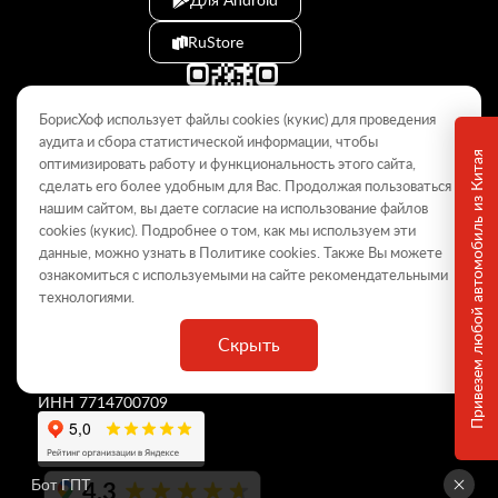
RuStore
БорисХоф использует файлы cookies (кукиc) для проведения
аудита и сбора статистической информации, чтобы
Привезем любой автомобиль из Китая
оптимизировать работу и функциональность этого сайта,
сделать его более удобным для Вас. Продолжая пользоваться
© 2009–2026
нашим сайтом, вы даете согласие на использование файлов
cookies (кукиc). Подробнее о том, как мы используем эти
Данный интернет-сайт носит информационный характер и не
является публичной офертой, определяемой положениями Статьи
данные, можно узнать в Политике
cookies
. Также Вы можете
437 ГК РФ. Для получения подробной информации обращайтесь в
ознакомиться с используемыми на сайте
рекомендательными
дилерские центры.
технологиями
.
Скрыть
ООО «
БорисХоф Холдинг
»
ОГРН 5077746977930
ИНН 7714700709
4,3
Бот ГПТ