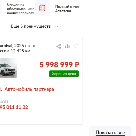
Скидки на
Полный отчет
обслуживание в
Автотеки
наших сервисах
Еще 5 преимуществ
Полная
1 владелец
предпродажная
по ПТС
подготовка
arnival, 2025 г.в., с
егом 12 425 км
не участвовал
небольшой
в ДТП
пробег
5 998 999 ₽
низкий
налог
Автомобиль партнера
ФОН:
95 011 11 22
Показать все