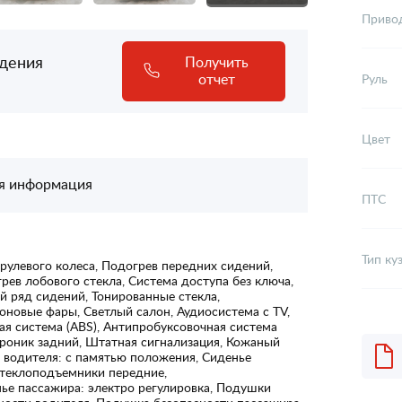
Приво
адения
Получить
отчет
Руль
Цвет
я информация
ПТС
Тип ку
рулевого колеса, Подогрев передних сидений,
рев лобового стекла, Система доступа без ключа,
й ряд сидений, Тонированные стекла,
новые фары, Светлый салон, Аудиосистема с TV,
ая система (ABS), Антипробуксовочная система
ктроник задний, Штатная сигнализация, Кожаный
е водителя: с памятью положения, Сиденье
стеклоподъемники передние,
ье пассажира: электро регулировка, Подушки