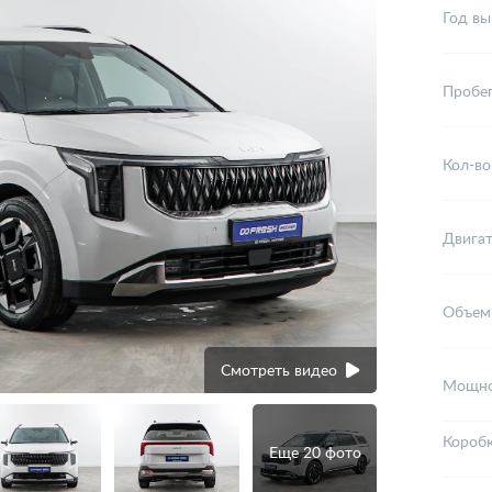
Год вы
Пробе
Кол-во
Двига
Объем
Смотреть видео
Мощно
Короб
Еще 20 фото