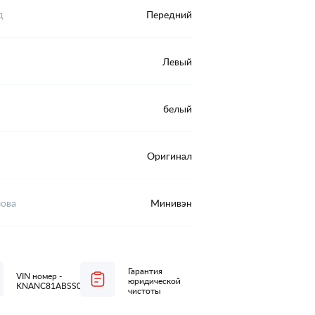
д
Передний
Левый
белый
Оригинал
зова
Минивэн
Гарантия
VIN номер -
юридической
KNANC81ABSS083517
чистоты