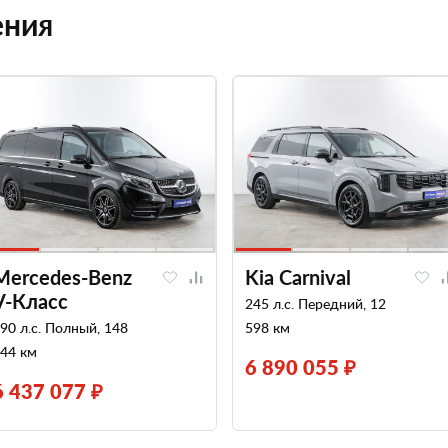
ения
Mercedes-Benz
Kia Carnival
V-Класс
245 л.с. Передний, 12
90 л.с. Полный, 148
598 км
44 км
6 890 055 ₽
6 437 077 ₽