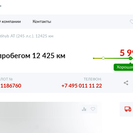
 компании
Контакты
.6hyb AT (245 л.с.), 12425 км
5 9
 с пробегом 12 425 км
ЛОТ №
ТЕЛЕФОН:
1186760
+7 495 011 11 22