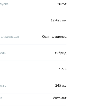
пуска
2025г
г
12 425 км
 владельцев
Один владелец
тель
гибрид
1.6 л
сть
245 л.с
ка
Автомат