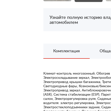
Узнайте полную историю вл
автомобилем
Комплектация
Обща
Климат-контроль многозонный, Обогрев 
Электроскладывание зеркал, Электрообог
Электропривод крышки багажника, Трети
Светодиодные фары, Ксеноновые/биксено
Электропривод зеркал, Антиблокировочн
(ASR), Система стабилизации (ESP), Пар
салон, Электрорегулировка руля, Сидень
водителя: электро регулировка, Электро
Электростеклоподъемники задние, Сиден