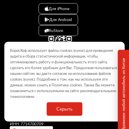
Для iPhone
Для Android
RuStore
БорисХоф использует файлы cookies (кукиc) для проведения
аудита и сбора статистической информации, чтобы
Привезем любой автомобиль из Китая
оптимизировать работу и функциональность этого сайта,
сделать его более удобным для Вас. Продолжая пользоваться
© 2009–2026
нашим сайтом, вы даете согласие на использование файлов
cookies (кукиc). Подробнее о том, как мы используем эти
Данный интернет-сайт носит информационный характер и не
является публичной офертой, определяемой положениями Статьи
данные, можно узнать в Политике
cookies
. Также Вы можете
437 ГК РФ. Для получения подробной информации обращайтесь в
ознакомиться с используемыми на сайте
рекомендательными
дилерские центры.
технологиями
.
Скрыть
ООО «
БорисХоф Холдинг
»
ОГРН 5077746977930
ИНН 7714700709