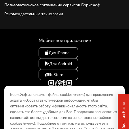
Пользовательское соглашение сервисов БорисХоф
Рекомендательные технологии
Мобильное приложение
Для iPhone
Для Android
RuStore
БорисХоф использует файлы cookies (кукиc) для проведения
аудита и сбора статистической информации, чтобы
оптимизировать работу и функциональность этого сайта,
сделать его более удобным для Вас. Продолжая пользоваться
© 2009–2026
нашим сайтом, вы даете согласие на использование файлов
cookies (кукиc). Подробнее о том, как мы используем эти
Данный интернет-сайт носит информационный характер и не
является публичной офертой, определяемой положениями Статьи