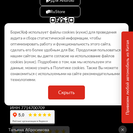
Для Android
RuStore
БорисХоф использует файлы cookies (кукиc) для проведения
аудита и сбора статистической информации, чтобы
Привезем любой автомобиль из Китая
оптимизировать работу и функциональность этого сайта,
сделать его более удобным для Вас. Продолжая пользоваться
© 2009–2026
нашим сайтом, вы даете согласие на использование файлов
cookies (кукиc). Подробнее о том, как мы используем эти
Данный интернет-сайт носит информационный характер и не
является публичной офертой, определяемой положениями Статьи
данные, можно узнать в Политике
cookies
. Также Вы можете
437 ГК РФ. Для получения подробной информации обращайтесь в
ознакомиться с используемыми на сайте
рекомендательными
дилерские центры.
технологиями
.
Скрыть
ООО «
БорисХоф Холдинг
»
ОГРН 5077746977930
ИНН 7714700709
4,3
Татьяна Абросимова