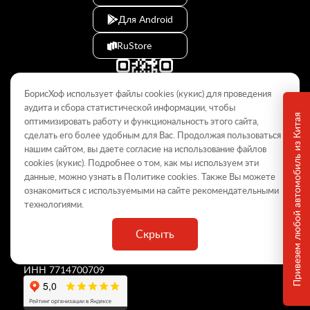
Для Android
RuStore
БорисХоф использует файлы cookies (кукиc) для проведения
аудита и сбора статистической информации, чтобы
Привезем любой автомобиль из Китая
оптимизировать работу и функциональность этого сайта,
сделать его более удобным для Вас. Продолжая пользоваться
© 2009–2026
нашим сайтом, вы даете согласие на использование файлов
cookies (кукиc). Подробнее о том, как мы используем эти
Данный интернет-сайт носит информационный характер и не
является публичной офертой, определяемой положениями Статьи
данные, можно узнать в Политике
cookies
. Также Вы можете
437 ГК РФ. Для получения подробной информации обращайтесь в
ознакомиться с используемыми на сайте
рекомендательными
дилерские центры.
технологиями
.
Скрыть
ООО «
БорисХоф Холдинг
»
ОГРН 5077746977930
ИНН 7714700709