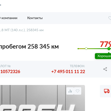
 компании
Контакты
1.8 MT (140 л.с.), 258345 км
779
с пробегом 258 345 км
ЛОТ №
ТЕЛЕФОН:
10572326
+7 495 011 11 22