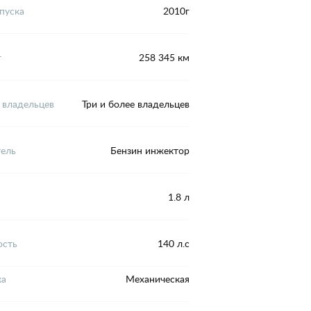
пуска
2010г
г
258 345 км
 владельцев
Три и более владельцев
тель
Бензин инжектор
1.8 л
сть
140 л.с
ка
Механическая