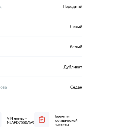
д
Передний
Левый
белый
Дубликат
зова
Седан
Гарантия
VIN номер -
юридической
NLAFD7550AW030272
чистоты