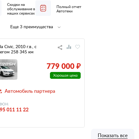
Скидки на
Полный отчет
обслуживание в
Автотеки
наших сервисах
Еще 3 преимущества
Полная
не участвовал
предпродажная
в ДТП
подготовка
 Civic, 2010 г.в., с
егом 258 345 км
низкий
налог
779 000 ₽
Автомобиль партнера
ФОН:
95 011 11 22
Показать все