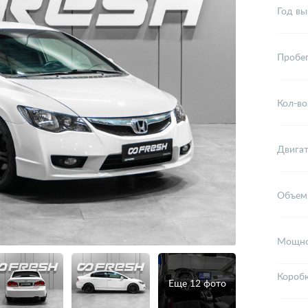
Год вы
Пробе
Кол-во
Двига
Объем
Мощно
Короб
Еще 12 фото