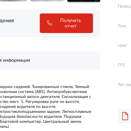
Приво
адения
Получить
отчет
Руль
Цвет
я информация
ПТС
Тип ку
редних сидений, Тонированные стекла, Темный
ровочная система (ABS), Антипробуксовочная
истанционный запуск двигателя, Сигнализация с
тво мест: 5, Регулировка руля по высоте,
 сидения водителя по высоте,
ектростеклоподъемники задние, Легкосплавные
Подушка безопасности водителя, Подушка
, Бортовой компьютер, Центральный замок,
кань)