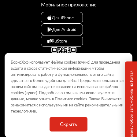
Мобильное приложение
Для iPhone
Для Android
RuStore
БорисХоф использует файлы cookies (кукиc) для проведения
аудита и сбора статистической информации, чтобы
Привезем любой автомобиль из Китая
оптимизировать работу и функциональность этого сайта,
сделать его более удобным для Вас. Продолжая пользоваться
© 2009–2026
нашим сайтом, вы даете согласие на использование файлов
cookies (кукиc). Подробнее о том, как мы используем эти
Данный интернет-сайт носит информационный характер и не
является публичной офертой, определяемой положениями Статьи
данные, можно узнать в Политике
cookies
. Также Вы можете
437 ГК РФ. Для получения подробной информации обращайтесь в
ознакомиться с используемыми на сайте
рекомендательными
дилерские центры.
технологиями
.
Скрыть
ООО «
БорисХоф Холдинг
»
ОГРН 5077746977930