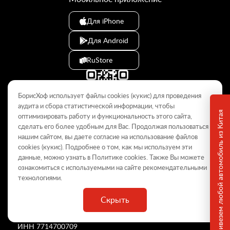
Для iPhone
Для Android
RuStore
БорисХоф использует файлы cookies (кукиc) для проведения
аудита и сбора статистической информации, чтобы
Привезем любой автомобиль из Китая
оптимизировать работу и функциональность этого сайта,
сделать его более удобным для Вас. Продолжая пользоваться
© 2009–2026
нашим сайтом, вы даете согласие на использование файлов
cookies (кукиc). Подробнее о том, как мы используем эти
Данный интернет-сайт носит информационный характер и не
является публичной офертой, определяемой положениями Статьи
данные, можно узнать в Политике
cookies
. Также Вы можете
437 ГК РФ. Для получения подробной информации обращайтесь в
ознакомиться с используемыми на сайте
рекомендательными
дилерские центры.
технологиями
.
Скрыть
ООО «
БорисХоф Холдинг
»
ОГРН 5077746977930
ИНН 7714700709