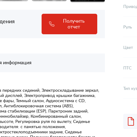
Приво
адения
Получить
отчет
Руль
Цвет
я информация
ПТС
Тип ку
 передних сидений, Электроскладывание зеркал,
ый дисплей, Электропривод крышки багажника,
 фары, Темный салон, Аудиосистема с CD,
л, Антиблокировочная система (ABS),
ема стабилизации (ESP), Парктроник задний,
 иммобилайзер, Комбинированный салон,
 высоте, Регулировка руля по вылету, Сиденье
 водителя: с памятью положения,
ектростеклоподъемники задние, Сиденье
плавные диски, Подушки безопасности боковые,