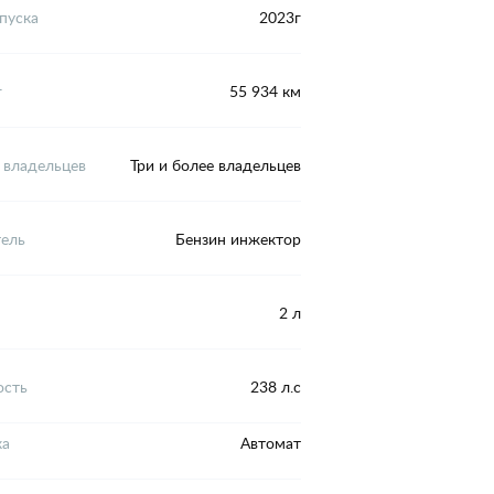
пуска
2023г
г
55 934 км
 владельцев
Три и более владельцев
тель
Бензин инжектор
2 л
сть
238 л.с
ка
Автомат