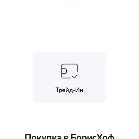
Трейд-Ин
Покупка в БорисХоф