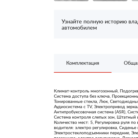
Узнайте полную историю вл
автомобилем
Комплектация
Обща
Климат-контроль многозонный, Подогрев
Система доступа без ключа, Проекционн
Тонированные стекла, Люк, Светодиодные
Аудиосистема с TV, Электропривод зерка
Антипробуксовочная система (ASR), Сист
Система контроля слепых зон, Штатный
Количество мест: 5, Регулировка руля по
водителя: электро регулировка, Сиденье
Электростеклоподъемники передние, Эл
пассажира: электро регулировка, Легкос