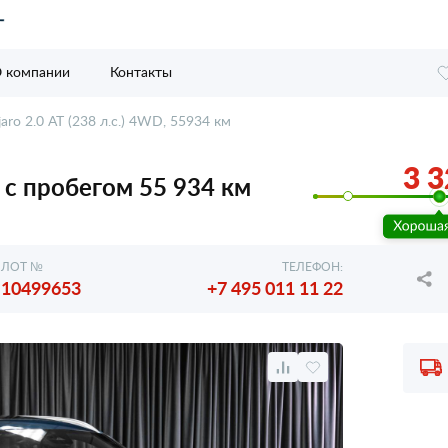
 компании
Контакты
aro 2.0 AT (238 л.с.) 4WD, 55934 км
3 3
., с пробегом 55 934 км
ЛОТ №
ТЕЛЕФОН:
10499653
+7 495 011 11 22