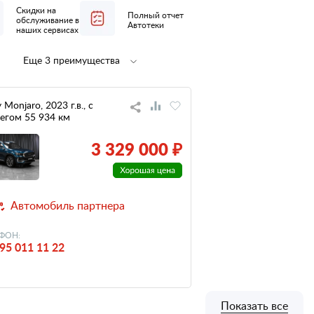
Скидки на
Полный отчет
обслуживание в
Автотеки
наших сервисах
Еще 3 преимущества
Полная
не участвовал
предпродажная
в ДТП
подготовка
 Monjaro, 2023 г.в., с
егом 55 934 км
низкий
налог
3 329 000 ₽
Автомобиль партнера
ФОН:
95 011 11 22
Показать все