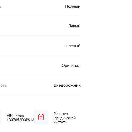
д
Полный
Левый
зеленый
Оригинал
зова
Внедорожник
Гарантия
VIN номер -
юридической
LB37852D3PS135188
чистоты