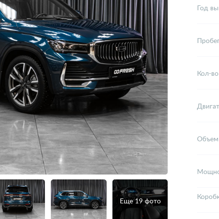
Год вы
Пробе
Кол-во
Двига
Объем
Мощно
Короб
Еще 19 фото