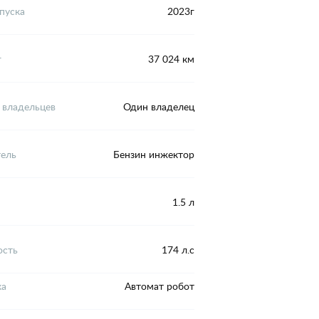
пуска
2023г
г
37 024 км
 владельцев
Один владелец
тель
Бензин инжектор
1.5 л
сть
174 л.с
ка
Автомат робот