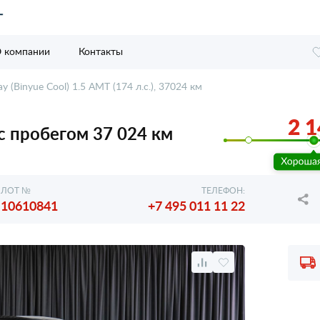
 компании
Контакты
ay (Binyue Cool) 1.5 AMT (174 л.с.), 37024 км
2 1
, с пробегом 37 024 км
ЛОТ №
ТЕЛЕФОН:
10610841
+7 495 011 11 22