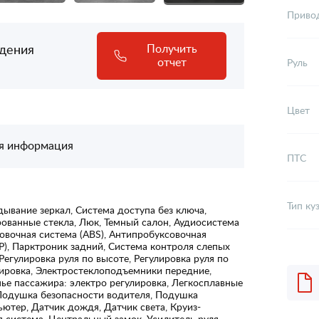
Приво
адения
Получить
отчет
Руль
Цвет
я информация
ПТС
Тип ку
ывание зеркал, Система доступа без ключа,
ованные стекла, Люк, Темный салон, Аудиосистема
овочная система (ABS), Антипробуксовочная
SP), Парктроник задний, Система контроля слепых
 Регулировка руля по высоте, Регулировка руля по
лировка, Электростеклоподъемники передние,
ье пассажира: электро регулировка, Легкосплавные
Подушка безопасности водителя, Подушка
ютер, Датчик дождя, Датчик света, Круиз-
я система, Центральный замок, Усилитель руля