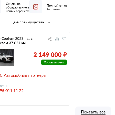
Скидки на
Полный отчет
обслуживание в
Автотеки
наших сервисах
Еще 4 преимущества
Полная
1 владелец
предпродажная
по ПТС
подготовка
 Coolray, 2023 г.в., с
егом 37 024 км
не участвовал
низкий
в ДТП
налог
2 149 000 ₽
Автомобиль партнера
ФОН:
95 011 11 22
Показать все