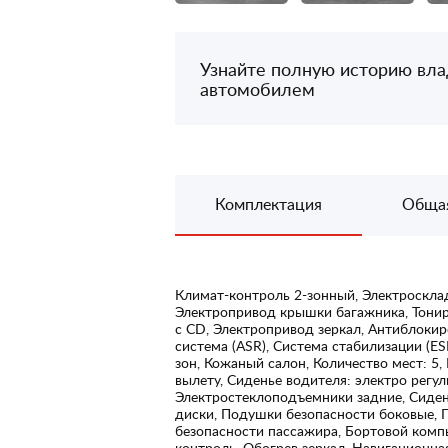
Узнайте полную историю вл
автомобилем
Комплектация
Обща
Климат-контроль 2-зонный, Электросклад
Электропривод крышки багажника, Тонир
с CD, Электропривод зеркал, Антиблокир
система (ASR), Система стабилизации (E
зон, Кожаный салон, Количество мест: 5,
вылету, Сиденье водителя: электро регу
Электростеклоподъемники задние, Сиден
диски, Подушки безопасности боковые, 
безопасности пассажира, Бортовой компь
контроль, Обогрев зеркал, Навигационна