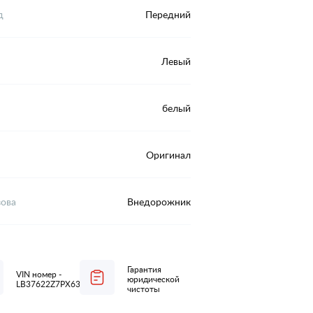
д
Передний
Левый
белый
Оригинал
зова
Внедорожник
Гарантия
VIN номер -
юридической
LB37622Z7PX639133
чистоты