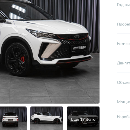
Год вы
Пробе
Кол-во
Двига
Объем
Мощно
Короб
Еще 19 фото