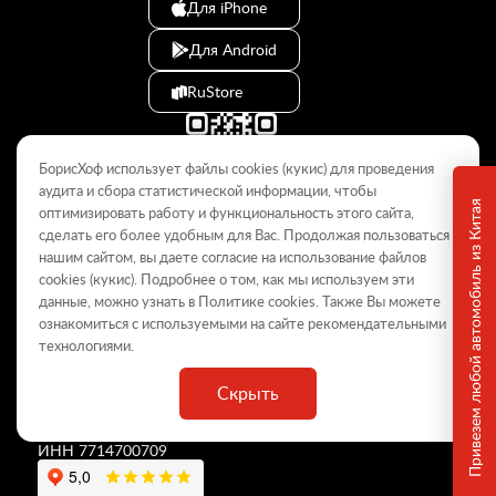
Для iPhone
Для Android
RuStore
БорисХоф использует файлы cookies (кукиc) для проведения
аудита и сбора статистической информации, чтобы
Привезем любой автомобиль из Китая
оптимизировать работу и функциональность этого сайта,
сделать его более удобным для Вас. Продолжая пользоваться
© 2009–2026
нашим сайтом, вы даете согласие на использование файлов
cookies (кукиc). Подробнее о том, как мы используем эти
Данный интернет-сайт носит информационный характер и не
является публичной офертой, определяемой положениями Статьи
данные, можно узнать в Политике
cookies
. Также Вы можете
437 ГК РФ. Для получения подробной информации обращайтесь в
ознакомиться с используемыми на сайте
рекомендательными
дилерские центры.
технологиями
.
Скрыть
ООО «
БорисХоф Холдинг
»
ОГРН 5077746977930
ИНН 7714700709