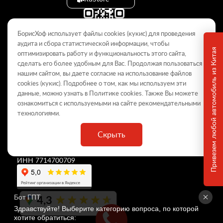
БорисХоф использует файлы cookies (кукиc) для проведения
аудита и сбора статистической информации, чтобы
Привезем любой автомобиль из Китая
оптимизировать работу и функциональность этого сайта,
сделать его более удобным для Вас. Продолжая пользоваться
© 2009–2026
нашим сайтом, вы даете согласие на использование файлов
cookies (кукиc). Подробнее о том, как мы используем эти
Данный интернет-сайт носит информационный характер и не
является публичной офертой, определяемой положениями Статьи
данные, можно узнать в Политике
cookies
. Также Вы можете
437 ГК РФ. Для получения подробной информации обращайтесь в
ознакомиться с используемыми на сайте
рекомендательными
дилерские центры.
технологиями
.
Скрыть
ООО «
БорисХоф Холдинг
»
ОГРН 5077746977930
ИНН 7714700709
4,3
Бот ГПТ
Здравствуйте! Выберите категорию вопроса, по которой 
хотите обратиться: