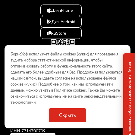
Для iPhone
Для Android
RuStore
БорисХоф использует файлы cookies (кукиc) для проведения
аудита и сбора статистической информации, чтобы
Привезем любой автомобиль из Китая
оптимизировать работу и функциональность этого сайта,
сделать его более удобным для Вас. Продолжая пользоваться
© 2009–2026
нашим сайтом, вы даете согласие на использование файлов
cookies (кукиc). Подробнее о том, как мы используем эти
Данный интернет-сайт носит информационный характер и не
является публичной офертой, определяемой положениями Статьи
данные, можно узнать в Политике
cookies
. Также Вы можете
437 ГК РФ. Для получения подробной информации обращайтесь в
ознакомиться с используемыми на сайте
рекомендательными
дилерские центры.
технологиями
.
Скрыть
ООО «
БорисХоф Холдинг
»
ОГРН 5077746977930
ИНН 7714700709