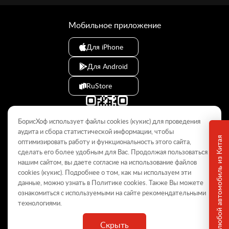
Мобильное приложение
Для iPhone
Для Android
RuStore
БорисХоф использует файлы cookies (кукиc) для проведения
аудита и сбора статистической информации, чтобы
Привезем любой автомобиль из Китая
оптимизировать работу и функциональность этого сайта,
сделать его более удобным для Вас. Продолжая пользоваться
© 2009–2026
нашим сайтом, вы даете согласие на использование файлов
cookies (кукиc). Подробнее о том, как мы используем эти
Данный интернет-сайт носит информационный характер и не
является публичной офертой, определяемой положениями Статьи
данные, можно узнать в Политике
cookies
. Также Вы можете
437 ГК РФ. Для получения подробной информации обращайтесь в
ознакомиться с используемыми на сайте
рекомендательными
дилерские центры.
технологиями
.
Скрыть