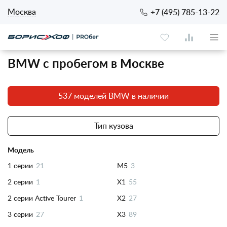
Москва
+7 (495) 785-13-22
BMW с пробегом в Москве
537 моделей BMW в наличии
Тип кузова
Модель
1 серии
21
M5
3
2 серии
1
X1
55
2 серии Active Tourer
1
X2
27
3 серии
27
X3
89