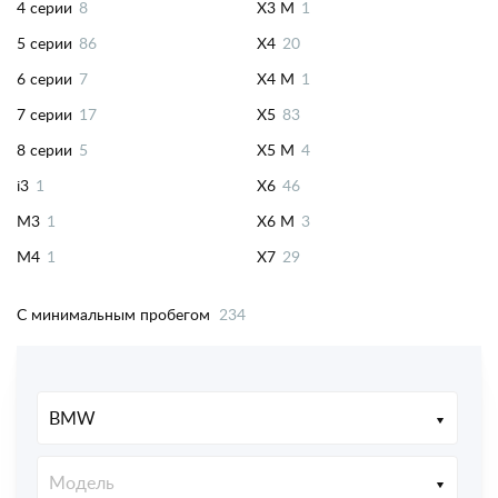
4 серии
8
X3 M
1
5 серии
86
X4
20
6 серии
7
X4 M
1
7 серии
17
X5
83
8 серии
5
X5 M
4
i3
1
X6
46
M3
1
X6 M
3
M4
1
X7
29
C минимальным пробегом
234
BMW
Модель