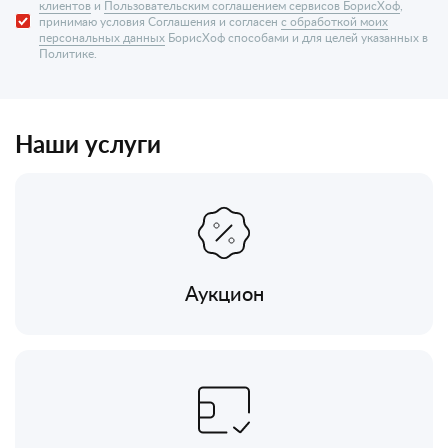
клиентов
и
Пользовательским соглашением сервисов БорисХоф
,
принимаю условия Соглашения и согласен
с обработкой моих
персональных данных
БорисХоф способами и для целей указанных в
Политике.
Наши услуги
Аукцион