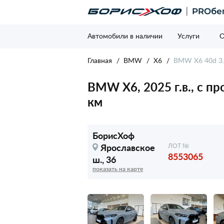
Автомобили в наличии
Услуги
О
Главная
BMW
X6
BMW X6 40d 3.0
BMW X6, 2025 г.в., с п
км
БорисХоф
Ярославское
ЛОТ №
8553065
ш., 36
показать на карте