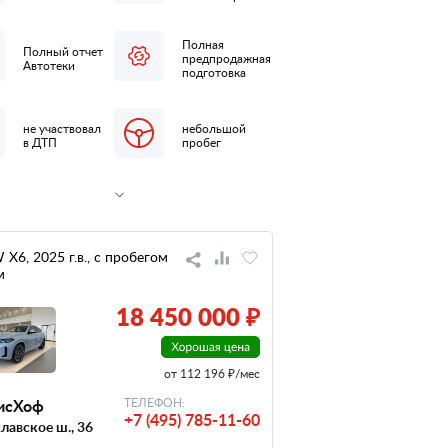
Полная
Полный отчет
предпродажная
Автотеки
подготовка
не участвовал
небольшой
в ДТП
пробег
X6, 2025 г.в., с пробегом
м
18 450 000 ₽
от 112 196 ₽/мес
исХоф
ТЕЛЕФОН:
+7 (495) 785-11-60
лавское ш., 36