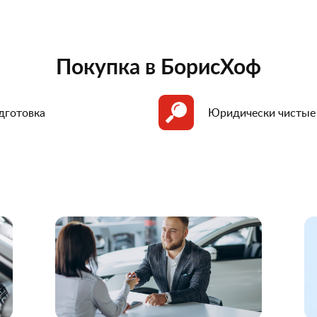
Покупка в БорисХоф
дготовка
Юридически чистые