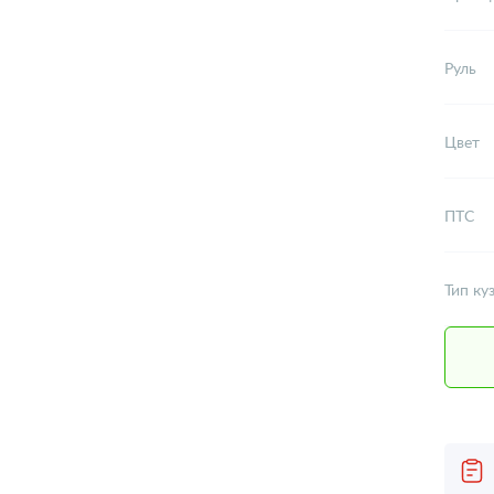
Руль
Цвет
ПТС
Тип ку