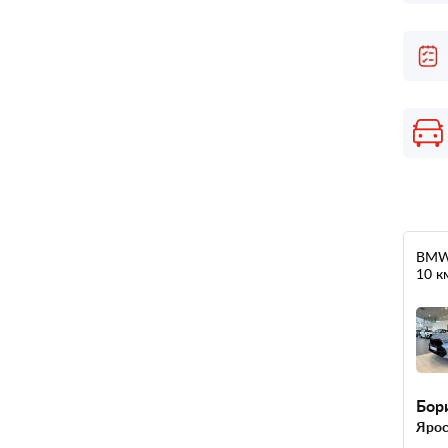
BMW 
10 к
Бор
Ярос