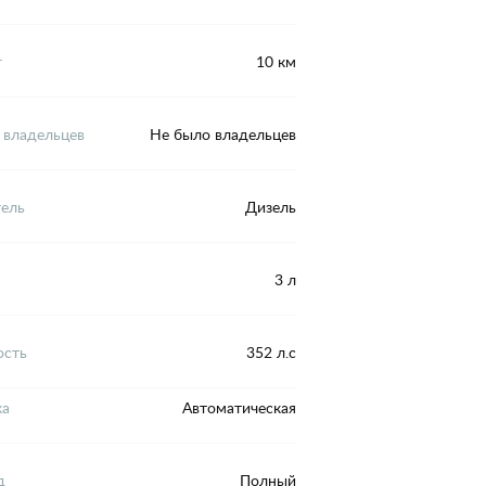
г
10 км
 владельцев
Не было владельцев
тель
Дизель
3 л
сть
352 л.с
ка
Автоматическая
д
Полный