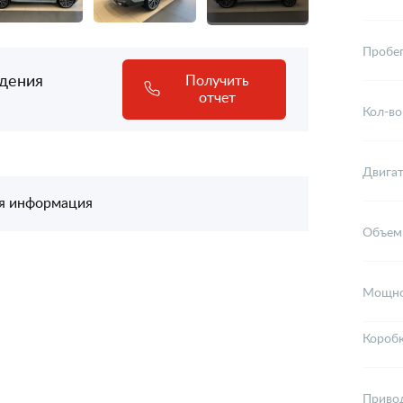
Пробе
адения
Получить
отчет
Кол-во
Двига
я информация
Объем
Мощно
Короб
Приво