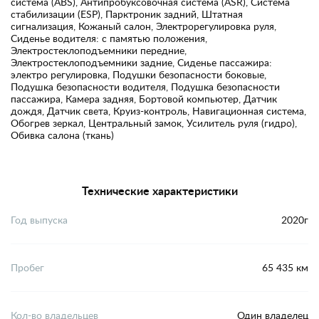
система (ABS), Антипробуксовочная система (ASR), Система
стабилизации (ESP), Парктроник задний, Штатная
сигнализация, Кожаный салон, Электрорегулировка руля,
Сиденье водителя: с памятью положения,
Электростеклоподъемники передние,
Электростеклоподъемники задние, Сиденье пассажира:
электро регулировка, Подушки безопасности боковые,
Подушка безопасности водителя, Подушка безопасности
пассажира, Камера задняя, Бортовой компьютер, Датчик
дождя, Датчик света, Круиз-контроль, Навигационная система,
Обогрев зеркал, Центральный замок, Усилитель руля (гидро),
Обивка салона (ткань)
Технические характеристики
Год выпуска
2020г
Пробег
65 435 км
Кол-во владельцев
Один владелец