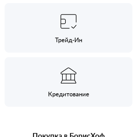
Трейд-Ин
Кредитование
Покупка в БорисХоф