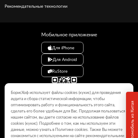
Рекомендательные технологии
Мобильное приложение
Для iPhone
Для Android
RuStore
БорисХоф использует файлы cookies (кукиc) для проведения
аудита и сбора статистической информации, чтобы
оптимизировать работу и функциональность этого сайта,
сделать его более удобным для Вас. Продолжая пользоваться
© 2009–2026
нашим сайтом, вы даете согласие на использование файлов
cookies (кукиc). Подробнее о том, как мы используем эти
Данный интернет-сайт носит информационный характер и не
является публичной офертой, определяемой положениями Статьи
данные, можно узнать в Политике
cookies
. Также Вы можете
437 ГК РФ. Для получения подробной информации обращайтесь в
ознакомиться с используемыми на сайте
рекомендательными
дилерские центры.