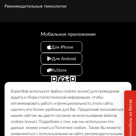
Рекомендательные технологии
Мобильное приложение
Для iPhone
Для Android
RuStore
БорисХоф использует файлы cookies (кукиc) для проведения
аудита и сбора статистической информации, чтобы
оптимизировать работу и функциональность этого сайта,
сделать его более удобным для Вас. Продолжая пользоваться
© 2009–2026
нашим сайтом, вы даете согласие на использование файлов
cookies (кукиc). Подробнее о том, как мы используем эти
Данный интернет-сайт носит информационный характер и не
является публичной офертой, определяемой положениями Статьи
данные, можно узнать в Политике
cookies
. Также Вы можете
437 ГК РФ. Для получения подробной информации обращайтесь в
ознакомиться с используемыми на сайте
рекомендательными
дилерские центры.