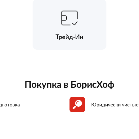
Трейд-Ин
Покупка в БорисХоф
дготовка
Юридически чистые