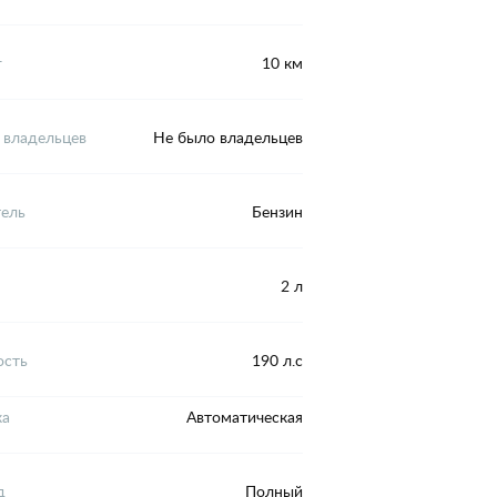
г
10 км
 владельцев
Не было владельцев
тель
Бензин
2 л
сть
190 л.с
ка
Автоматическая
д
Полный