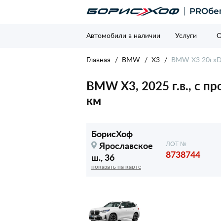
Автомобили в наличии
Услуги
О
Главная
BMW
X3
BMW X3 20i xDr
BMW X3, 2025 г.в., с п
км
БорисХоф
Ярославское
ЛОТ №
8738744
ш., 36
показать на карте