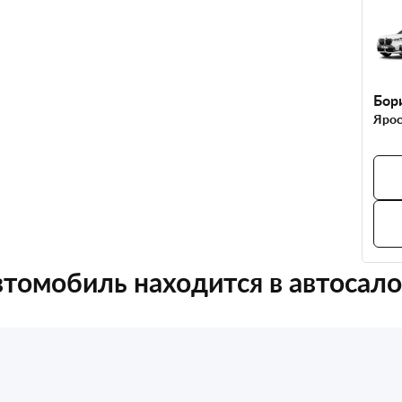
Бор
Ярос
томобиль находится в автосал