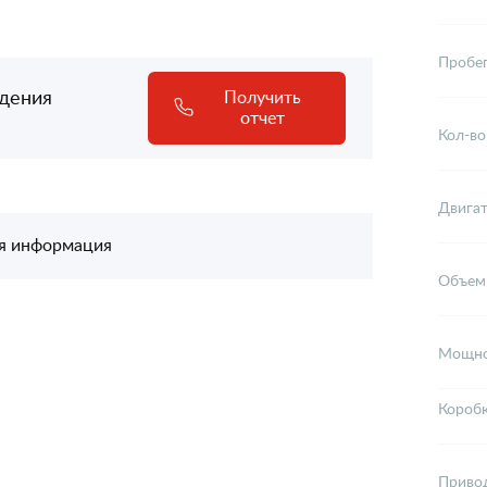
Пробе
адения
Получить
отчет
Кол-во
Двига
я информация
Объем
Мощно
Короб
Приво