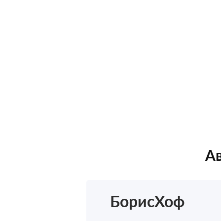
Ав
БорисХоф