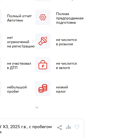
Полная
Полный отчет
предпродажная
Автотеки
подготовка
нет
не числится
ограничений
в розыске
на регистрацию
не участвовал
не числится
в ДТП
в залоге
небольшой
низкий
пробег
налог
X3, 2025 г.в., с пробегом
м