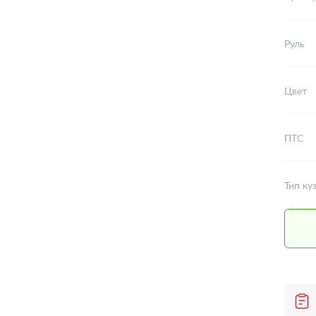
Руль
Цвет
ПТС
Тип ку