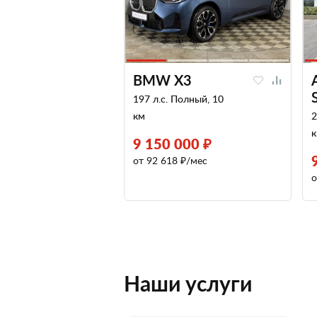
BMW X3
197 л.с. Полный, 10
км
2
9 150 000 ₽
от 92 618 ₽/мес
о
Наши услуги