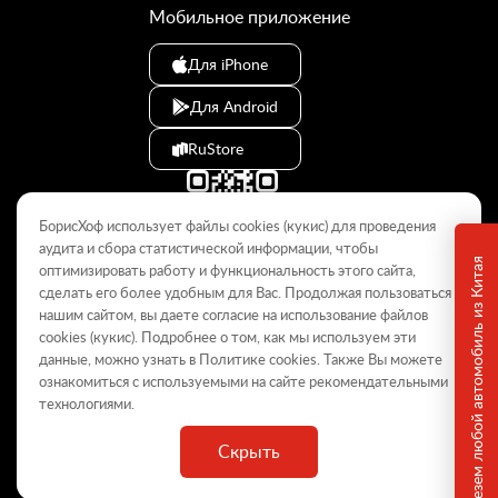
Мобильное приложение
Для iPhone
Для Android
RuStore
БорисХоф использует файлы cookies (кукиc) для проведения
аудита и сбора статистической информации, чтобы
Привезем любой автомобиль из Китая
оптимизировать работу и функциональность этого сайта,
сделать его более удобным для Вас. Продолжая пользоваться
© 2009–2026
нашим сайтом, вы даете согласие на использование файлов
cookies (кукиc). Подробнее о том, как мы используем эти
Данный интернет-сайт носит информационный характер и не
является публичной офертой, определяемой положениями Статьи
данные, можно узнать в Политике
cookies
. Также Вы можете
437 ГК РФ. Для получения подробной информации обращайтесь в
ознакомиться с используемыми на сайте
рекомендательными
дилерские центры.
технологиями
.
Скрыть
ООО «
БорисХоф Холдинг
»
ОГРН 5077746977930