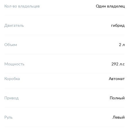
Кол-во владельцев
Один владелец
Двигатель
гибрид
Объем
2 л
Мощность
292 л.с
Коробка
Автомат
Привод
Полный
Руль
Левый