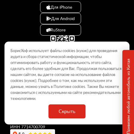
Для iPhone
Для Android
RuStore
БорисХоф использует файлы cookies (кукиc) для проведения
аудита и сбора статистической информации, чтобы
Привезем любой автомобиль из Китая
оптимизировать работу и функциональность этого сайта,
сделать его более удобным для Вас. Продолжая пользоваться
© 2009–2026
нашим сайтом, вы даете согласие на использование файлов
cookies (кукиc). Подробнее о том, как мы используем эти
Данный интернет-сайт носит информационный характер и не
является публичной офертой, определяемой положениями Статьи
данные, можно узнать в Политике
cookies
. Также Вы можете
437 ГК РФ. Для получения подробной информации обращайтесь в
ознакомиться с используемыми на сайте
рекомендательными
дилерские центры.
технологиями
.
Скрыть
ООО «
БорисХоф Холдинг
»
ОГРН 5077746977930
ИНН 7714700709