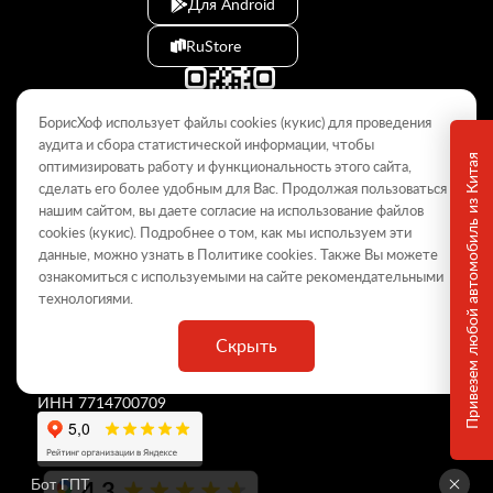
Для Android
RuStore
БорисХоф использует файлы cookies (кукиc) для проведения
аудита и сбора статистической информации, чтобы
Привезем любой автомобиль из Китая
оптимизировать работу и функциональность этого сайта,
сделать его более удобным для Вас. Продолжая пользоваться
© 2009–2026
нашим сайтом, вы даете согласие на использование файлов
cookies (кукиc). Подробнее о том, как мы используем эти
Данный интернет-сайт носит информационный характер и не
является публичной офертой, определяемой положениями Статьи
данные, можно узнать в Политике
cookies
. Также Вы можете
437 ГК РФ. Для получения подробной информации обращайтесь в
ознакомиться с используемыми на сайте
рекомендательными
дилерские центры.
технологиями
.
Скрыть
ООО «
БорисХоф Холдинг
»
ОГРН 5077746977930
ИНН 7714700709
4,3
Бот ГПТ