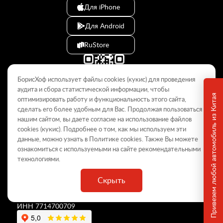
Для iPhone
Для Android
RuStore
БорисХоф использует файлы cookies (кукиc) для проведения
аудита и сбора статистической информации, чтобы
Привезем любой автомобиль из Китая
оптимизировать работу и функциональность этого сайта,
сделать его более удобным для Вас. Продолжая пользоваться
© 2009–2026
нашим сайтом, вы даете согласие на использование файлов
cookies (кукиc). Подробнее о том, как мы используем эти
Данный интернет-сайт носит информационный характер и не
является публичной офертой, определяемой положениями Статьи
данные, можно узнать в Политике
cookies
. Также Вы можете
437 ГК РФ. Для получения подробной информации обращайтесь в
ознакомиться с используемыми на сайте
рекомендательными
дилерские центры.
технологиями
.
Скрыть
ООО «
БорисХоф Холдинг
»
ОГРН 5077746977930
ИНН 7714700709