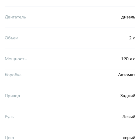
Двигатель
дизель
Объем
2 л
Мощность
190 л.с
Коробка
Автомат
Привод
Задний
Руль
Левый
Цвет
серый