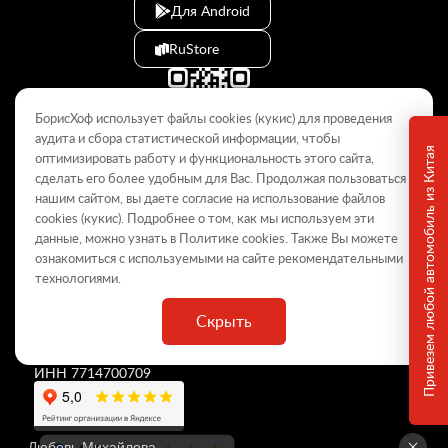
Для Android
RuStore
БорисХоф использует файлы cookies (кукиc) для проведения
аудита и сбора статистической информации, чтобы
Привезем любой автомобиль из Китая
оптимизировать работу и функциональность этого сайта,
сделать его более удобным для Вас. Продолжая пользоваться
© 2009–2026
нашим сайтом, вы даете согласие на использование файлов
cookies (кукиc). Подробнее о том, как мы используем эти
Данный интернет-сайт носит информационный характер и не
является публичной офертой, определяемой положениями Статьи
данные, можно узнать в Политике
cookies
. Также Вы можете
437 ГК РФ. Для получения подробной информации обращайтесь в
ознакомиться с используемыми на сайте
рекомендательными
дилерские центры.
технологиями
.
Скрыть
ООО «
БорисХоф Холдинг
»
ОГРН 5077746977930
ИНН 7714700709
Любовь Михайлова