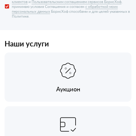
клиентов
и
Пользовательским соглашением сервисов БорисХоф
,
принимаю условия Соглашения и согласен
с обработкой моих
персональных данных
БорисХоф способами и для целей указанных в
Политике.
Наши услуги
Аукцион