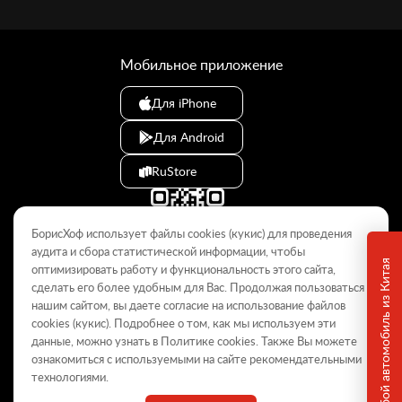
Мобильное приложение
Для iPhone
Для Android
RuStore
БорисХоф использует файлы cookies (кукиc) для проведения
аудита и сбора статистической информации, чтобы
Привезем любой автомобиль из Китая
оптимизировать работу и функциональность этого сайта,
сделать его более удобным для Вас. Продолжая пользоваться
© 2009–2026
нашим сайтом, вы даете согласие на использование файлов
cookies (кукиc). Подробнее о том, как мы используем эти
Данный интернет-сайт носит информационный характер и не
является публичной офертой, определяемой положениями Статьи
данные, можно узнать в Политике
cookies
. Также Вы можете
437 ГК РФ. Для получения подробной информации обращайтесь в
ознакомиться с используемыми на сайте
рекомендательными
дилерские центры.
технологиями
.