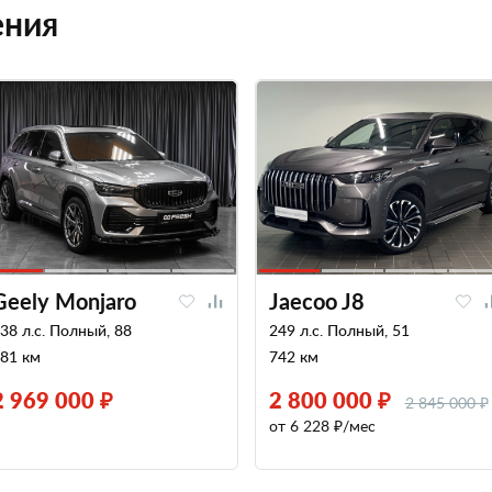
ения
Geely Monjaro
Jaecoo J8
38 л.с. Полный, 88
249 л.с. Полный, 51
81 км
742 км
2 969 000 ₽
2 800 000 ₽
2 845 000 ₽
от 6 228 ₽/мес