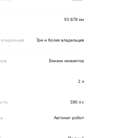
г
93 878 км
 владельцев
Три и более владельцев
тель
Бензин инжектор
2 л
сть
180 л.с
ка
Автомат робот