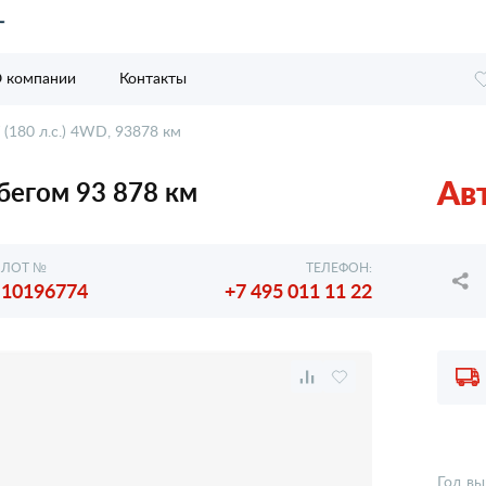
 компании
Контакты
 (180 л.с.) 4WD, 93878 км
Ав
обегом 93 878 км
ЛОТ №
ТЕЛЕФОН:
10196774
+7 495 011 11 22
Год вы