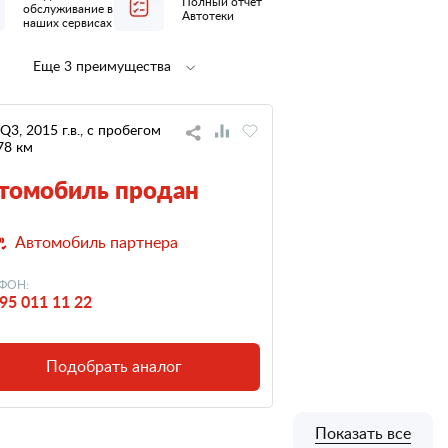
Полный отчет
обслуживание в
Автотеки
наших сервисах
Еще 3 преимущества
Полная
не участвовал
предпродажная
в ДТП
подготовка
 Q3, 2015 г.в., с пробегом
78 км
низкий
налог
томобиль продан
Автомобиль партнера
ФОН:
95 011 11 22
Подобрать аналог
Показать все