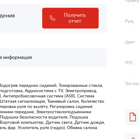
Приво
адения
Получить
отчет
Руль
Цвет
я информация
ПТС
Тип ку
Подогрев передних сидений, Тонированные стекла,
подготовка, Аудиосистема с TV, Электропривод
), Антипробуксовочная система (ASR), Система
Штатная сигнализация, Тканевый салон, Количество
улировка руля по вылету, Регулировка сидения
емники передние, Электростеклоподъемники
 Подушка безопасности водителя, Подушка
 Бортовой компьютер, Датчик света, Датчик дождя,
ль фар, Усилитель руля (гидро), Обивка салона