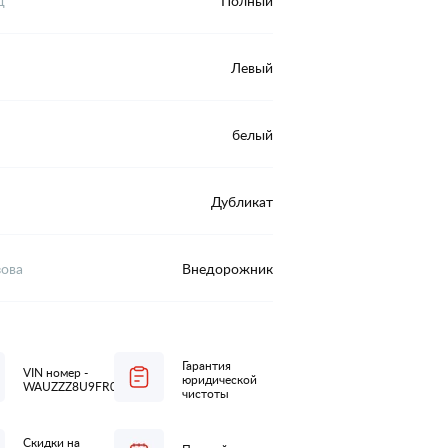
д
Полный
Левый
белый
Дубликат
зова
Внедорожник
Гарантия
VIN номер -
юридической
WAUZZZ8U9FR013646
чистоты
Скидки на