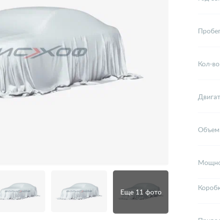
Пробе
Кол-во
Двига
Объем
Мощно
Короб
Еще 11 фото