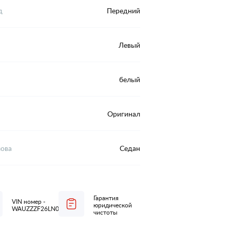
д
Передний
Левый
белый
Оригинал
зова
Седан
Гарантия
VIN номер -
юридической
WAUZZZF26LN065210
чистоты