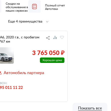
Скидки на
Полный отчет
обслуживание в
Автотеки
наших сервисах
Еще 4 преимущества
Полная
1 владелец
предпродажная
по ПТС
подготовка
 A6, 2020 г.в., с пробегом
767 км
не участвовал
низкий
в ДТП
налог
3 765 050 ₽
Автомобиль партнера
ФОН:
95 011 11 22
Показать все