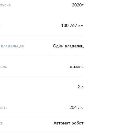
пуска
2020г
г
130 767 км
 владельцев
Один владелец
тель
дизель
2 л
сть
204 л.с
ка
Автомат робот