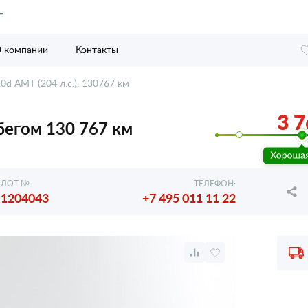
 компании
Контакты
.0d AMT (204 л.с.), 130767 км
3 7
обегом 130 767 км
ЛОТ №
ТЕЛЕФОН:
1204043
+7 495 011 11 22