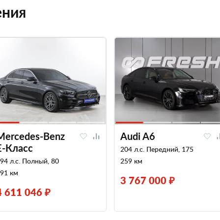
ения
Mercedes-Benz
Audi A6
E-Класс
204 л.с. Передний, 175
94 л.с. Полный, 80
259 км
91 км
3 767 000 ₽
4 611 046 ₽