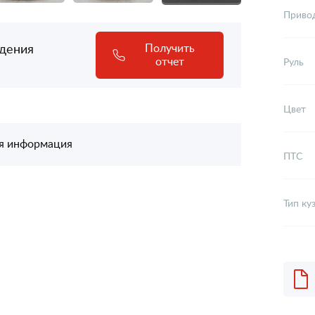
Приво
адения
Получить
отчет
Руль
Цвет
я информация
ПТС
Тип ку