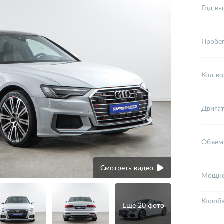
Год вы
Пробе
Кол-во
Двига
Объем
Смотреть видео
Мощно
Короб
Еще 20 фото