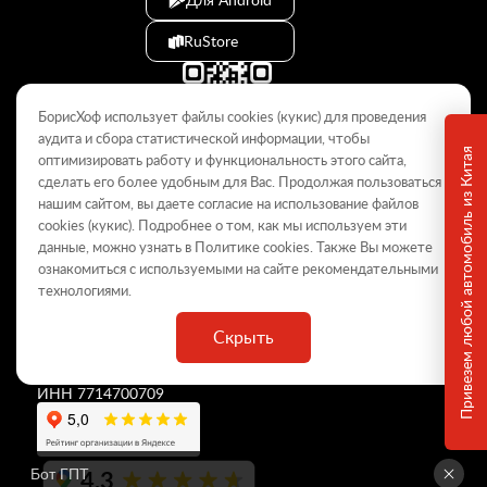
RuStore
БорисХоф использует файлы cookies (кукиc) для проведения
аудита и сбора статистической информации, чтобы
Привезем любой автомобиль из Китая
оптимизировать работу и функциональность этого сайта,
сделать его более удобным для Вас. Продолжая пользоваться
© 2009–2026
нашим сайтом, вы даете согласие на использование файлов
cookies (кукиc). Подробнее о том, как мы используем эти
Данный интернет-сайт носит информационный характер и не
является публичной офертой, определяемой положениями Статьи
данные, можно узнать в Политике
cookies
. Также Вы можете
437 ГК РФ. Для получения подробной информации обращайтесь в
ознакомиться с используемыми на сайте
рекомендательными
дилерские центры.
технологиями
.
Скрыть
ООО «
БорисХоф Холдинг
»
ОГРН 5077746977930
ИНН 7714700709
4,3
Бот ГПТ